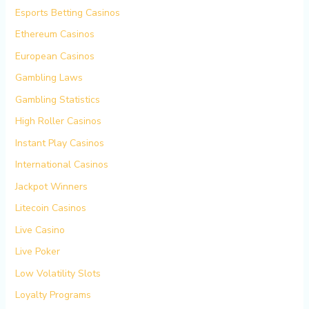
Esports Betting Casinos
Ethereum Casinos
European Casinos
Gambling Laws
Gambling Statistics
High Roller Casinos
Instant Play Casinos
International Casinos
Jackpot Winners
Litecoin Casinos
Live Casino
Live Poker
Low Volatility Slots
Loyalty Programs