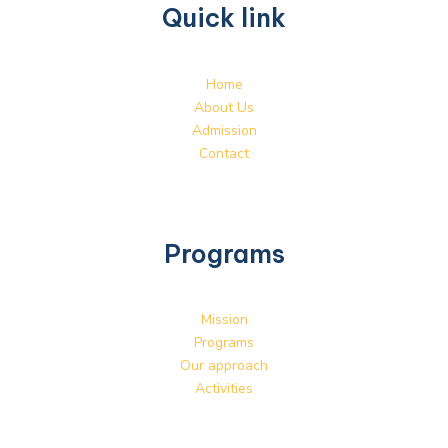
Quick link
Home
About Us
Admission
Contact
Programs
Mission
Programs
Our approach
Activities