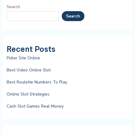
Search
Search
Recent Posts
Poker Site Online
Best Video Online Slot
Best Roulette Numbers To Play
Online Slot Strategies
Cash Slot Games Real Money